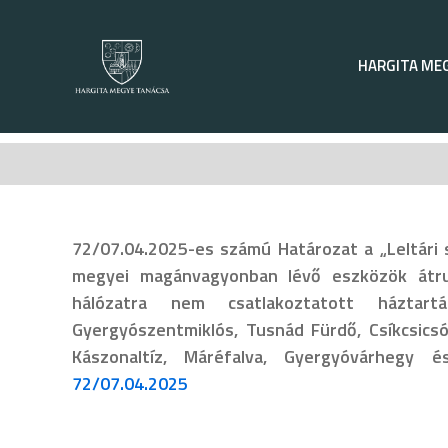
Kihagyás
HARGITA ME
72/07.04.2025-es számú Határozat a „Leltári 
megyei magánvagyonban lévő eszközök átruh
hálózatra nem csatlakoztatott háztart
Gyergyószentmiklós, Tusnád Fürdő, Csíkcsicsó
Kászonaltíz, Máréfalva, Gyergyóvárhegy 
72/07.04.2025