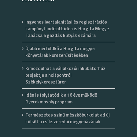
Ingyenes ivartalanítási és regisztrációs
kampányt indított idén is Hargita Megye
Tanácsa a gazdás kutyák számára
Újabb mérföldkő a Hargita megyei
könyvtárak korszerűsítésében
Kimozdulhat a vállalkozói inkubátorház
projektje a holtpontról
Székelykeresztúron
Idén is folytatódik a 16 éve működő
Gyerekmosoly program
Természetes színű mészkőburkolat ad új
külsőt a csíkszeredai megyeházának