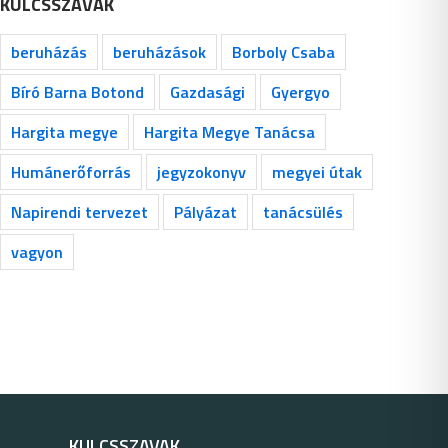
KULCSSZAVAK
beruházás
beruházások
Borboly Csaba
Bíró Barna Botond
Gazdasági
Gyergyo
Hargita megye
Hargita Megye Tanácsa
Humánerőforrás
jegyzokonyv
megyei útak
Napirendi tervezet
Pályázat
tanácsülés
vagyon
KULCSSZAVAK