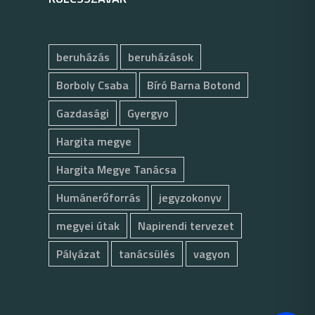
beruházás
beruházások
Borboly Csaba
Bíró Barna Botond
Gazdasági
Gyergyo
Hargita megye
Hargita Megye Tanácsa
Humánerőforrás
jegyzokonyv
megyei útak
Napirendi tervezet
Pályázat
tanácsülés
vagyon