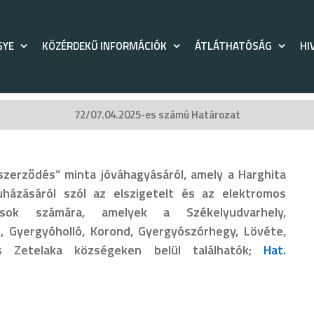
GYE
KÖZÉRDEKŰ INFORMÁCIÓK
ÁTLÁTHATÓSÁG
HI
72/07.04.2025-es számú Határozat
szerződés” minta jóváhagyásáról, amely a Harghita
ázásáról szól az elszigetelt és az elektromos
ások számára, amelyek a Székelyudvarhely,
, Gyergyóholló, Korond, Gyergyószórhegy, Lövéte,
és Zetelaka községeken belül találhatók;
Hat.