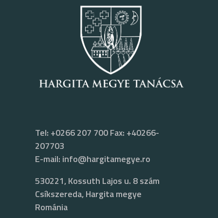
Tel: +0266 207 700 Fax: +40266-
207703
E-mail:
info@hargitamegye.ro
530221, Kossuth Lajos u. 8 szám
Csíkszereda, Hargita megye
Románia